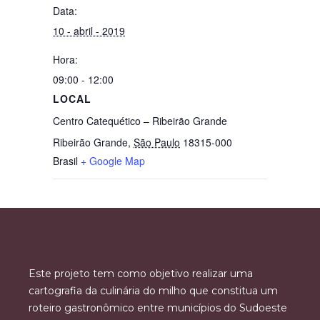
Data:
10 - abril - 2019
Hora:
09:00 - 12:00
LOCAL
Centro Catequético – Ribeirão Grande
Ribeirão Grande
,
São Paulo
18315-000
Brasil
+ Google Map
Este projeto tem como objetivo realizar uma
cartografia da culinária do milho que constitua um
roteiro gastronômico entre municípios do Sudoeste